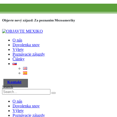
(+52) 984 593 6557
info@paraisotravel.net
Objavte nový zájazd: Za poznanim Mezoameriky
O nás
Dovolenka snov
Výlety
Poznávacie zájazdy
Články
Kontakt
Search
O nás
Dovolenka snov
Výlety
Poznávacie zájazdy