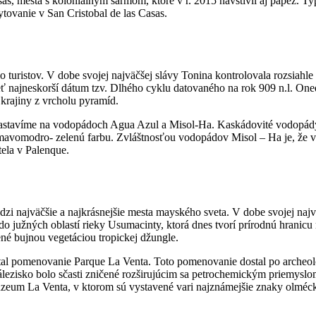
s, mesta s koloniálnym šarmom, ktoré v r. 2015 navštívil aj pápež. Typ
ytovanie v San Cristobal de las Casas.
álo turistov. V dobe svojej najväčšej slávy Tonina kontrolovala rozsia
ť najneskorší dátum tzv. Dlhého cyklu datovaného na rok 909 n.l. One
 krajiny z vrcholu pyramíd.
sa zastavíme na vodopádoch Agua Azul a Misol-Ha. Kaskádovité vodopá
tmavomodro- zelenú farbu. Zvláštnosťou vodopádov Misol – Ha je, že v
ela v Palenque.
 najväčšie a najkrásnejšie mesta mayského sveta. V dobe svojej najvä
až do južných oblastí rieky Usumacinty, ktorá dnes tvorí prírodnú hra
ené bujnou vegetáciou tropickej džungle.
tal pomenovanie Parque La Venta. Toto pomenovanie dostal po archeolo
lezisko bolo sčasti zničené rozširujúcim sa petrochemickým priemyslom
zeum La Venta, v ktorom sú vystavené vari najznámejšie znaky olméck