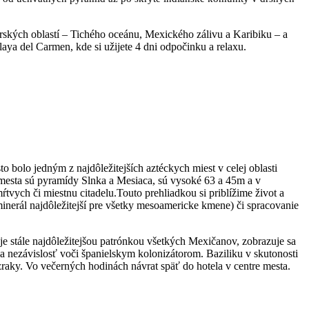
ských oblastí – Tichého oceánu, Mexického zálivu a Karibiku – a
aya del Carmen, kde si užijete 4 dni odpočinku a relaxu.
 bolo jedným z najdôležitejších aztéckych miest v celej oblasti
esta sú pyramídy Slnka a Mesiaca, sú vysoké 63 a 45m a v
tvych či miestnu citadelu.Touto prehliadkou si priblížime život a
minerál najdôležitejší pre všetky mesoamericke kmene) či spracovanie
 stále najdôležitejšou patrónkou všetkých Mexičanov, zobrazuje sa
a nezávislosť voči španielskym kolonizátorom. Baziliku v skutonosti
zraky. Vo večerných hodinách návrat späť do hotela v centre mesta.