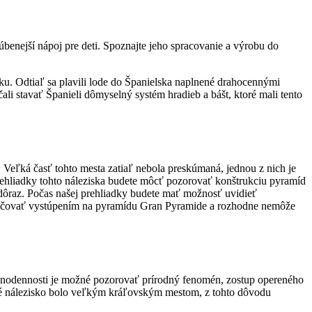
benejší nápoj pre deti. Spoznajte jeho spracovanie a výrobu do
u. Odtiaľ sa plavili lode do Španielska naplnené drahocennými
li stavať Španieli dômyselný systém hradieb a bášt, ktoré mali tento
eľká časť tohto mesta zatiaľ nebola preskúmaná, jednou z nich je
rehliadky tohto náleziska budete môcť pozorovať konštrukciu pyramíd
ý dôraz. Počas našej prehliadky budete mať možnosť uvidieť
račovať vystúpením na pyramídu Gran Pyramide a rozhodne nemôže
vnodennosti je možné pozorovať prírodný fenomén, zostup opereného
ické nálezisko bolo veľkým kráľovským mestom, z tohto dôvodu