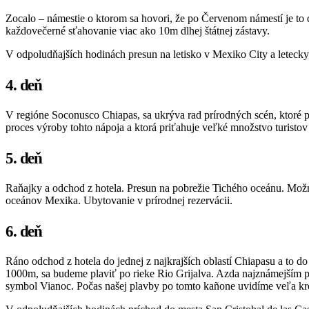
Zocalo – námestie o ktorom sa hovori, že po Červenom námestí je to 
každovečerné sťahovanie viac ako 10m dlhej štátnej zástavy.
V odpoludňajších hodinách presun na letisko v Mexiko City a letecky
4. deň
V regióne Soconusco Chiapas, sa ukrýva rad prírodných scén, ktoré p
proces výroby tohto nápoja a ktorá priťahuje veľké množstvo turistov
5. deň
Raňajky a odchod z hotela. Presun na pobrežie Tichého oceánu. Možn
oceánov Mexika. Ubytovanie v prírodnej rezervácii.
6. deň
Ráno odchod z hotela do jednej z najkrajších oblastí Chiapasu a to 
1000m, sa budeme plaviť po rieke Rio Grijalva. Azda najznámejším pr
symbol Vianoc. Počas našej plavby po tomto kañone uvidíme veľa kr