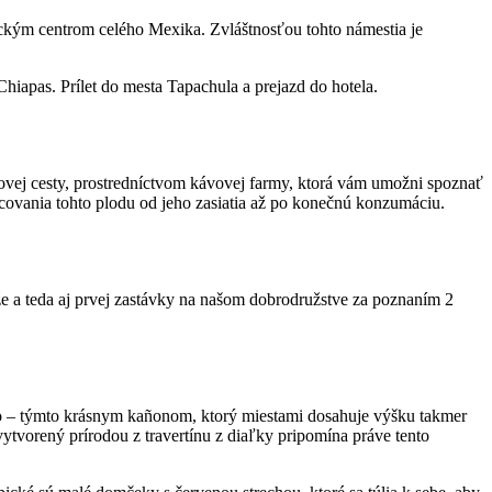
ickým centrom celého Mexika. Zvláštnosťou tohto námestia je
iapas. Prílet do mesta Tapachula a prejazd do hotela.
vovej cesty, prostredníctvom kávovej farmy, ktorá vám umožni spoznať
acovania tohto plodu od jeho zasiatia až po konečnú konzumáciu.
e a teda aj prvej zastávky na našom dobrodružstve za poznaním 2
ero – týmto krásnym kañonom, ktorý miestami dosahuje výšku takmer
tvorený prírodou z travertínu z diaľky pripomína práve tento