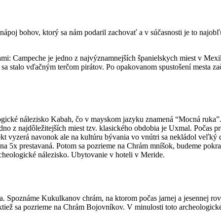
ápoj bohov, ktorý sa nám podaril zachovať a v súčasnosti je to najobľú
mi: Campeche je jedno z najvýznamnejších španielskych miest v Mexik
 sa stalo vďačným terčom pirátov. Po opakovanom spustošení mesta zača
ogické nálezisko Kabah, čo v mayskom jazyku znamená “Mocná ruka”. V
no z najdôležitejších miest tzv. klasického obdobia je Uxmal. Počas p
bjekt vyzerá navonok ale na kultúru bývania vo vnútri sa nekládol veľk
dna 5x prestavaná. Potom sa pozrieme na Chrám mníšok, budeme pok
cheologické nálezisko. Ubytovanie v hoteli v Meride.
a. Spoznáme Kukulkanov chrám, na ktorom počas jarnej a jesennej ro
a taktiež sa pozrieme na Chrám Bojovníkov. V minulosti toto archeolog