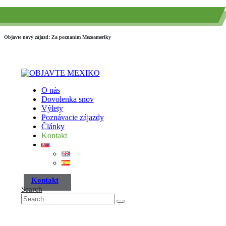
(+52) 984 593 6557
info@paraisotravel.net
Objavte nový zájazd: Za poznanim Mezoameriky
O nás
Dovolenka snov
Výlety
Poznávacie zájazdy
Články
Kontakt
Kontakt
Search