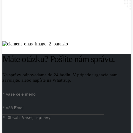
Máte otázku? Pošlite nám správu.
Na správy odpovedáme do 24 hodín. V prípade urgencie nám
zavolajte, alebo napíšte na Whattsup.