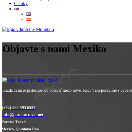
Články
Climb the Mountain
Objavte s nami Mexiko
Každá cesta je príležitosťou objaviť niečo nové. Radi Vám poradíme s výbe
(+52) 984 593 6557
info@paraisotravel.net
Paraiso Travel
Mexico, Quintana Roo