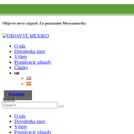
(+52) 984 593 6557
info@paraisotravel.net
Objavte nový zájazd: Za poznanim Mezoameriky
O nás
Dovolenka snov
Výlety
Poznávacie zájazdy
Články
Kontakt
Search
O nás
Dovolenka snov
Výlety
Poznávacie zájazdy