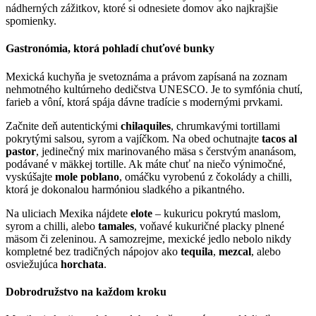
nádherných zážitkov, ktoré si odnesiete domov ako najkrajšie
spomienky.
Gastronómia, ktorá pohladí chuťové bunky
Mexická kuchyňa je svetoznáma a právom zapísaná na zoznam
nehmotného kultúrneho dedičstva UNESCO. Je to symfónia chutí,
farieb a vôní, ktorá spája dávne tradície s modernými prvkami.
Začnite deň autentickými
chilaquiles
, chrumkavými tortillami
pokrytými salsou, syrom a vajíčkom. Na obed ochutnajte
tacos al
pastor
, jedinečný mix marinovaného mäsa s čerstvým ananásom,
podávané v mäkkej tortille. Ak máte chuť na niečo výnimočné,
vyskúšajte
mole poblano
, omáčku vyrobenú z čokolády a chilli,
ktorá je dokonalou harmóniou sladkého a pikantného.
Na uliciach Mexika nájdete
elote
– kukuricu pokrytú maslom,
syrom a chilli, alebo
tamales
, voňavé kukuričné placky plnené
mäsom či zeleninou. A samozrejme, mexické jedlo nebolo nikdy
kompletné bez tradičných nápojov ako
tequila
,
mezcal
, alebo
osviežujúca
horchata
.
Dobrodružstvo na každom kroku