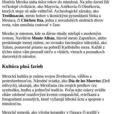
História Mexika siaha tisíce rokov do minulosti. Na jeho území žili
veľkolepé civilizácie, ako Mayovia, Aztékovia či Olmékovia,
ktorých stopy sú stále viditeľné. Archeologické zázraky, ako
Teotihuacán
, mesto bohov s ikonickými pyramídami Slnka a
Mesiaca, či
Chichen Itza
, jedna z novodobých siedmich divov
sveta, vám umožnia cestovať v čase.
Mexiko je miestom, kde sa dávne rituály miešajú s moderným
svetom. Navštívte
Monte Albán
, hlavné mesto Zapotékov, alebo
preskúmajte menej známe, no rovnako fascinujúce náleziská, ako
Tulum, postavené priamo na pobreží Karibského mora. Každé z
týchto miest vám prezradí niečo o víziách, vierach a poznatkoch
starovekých národov.
Kultúra plná farieb
Mexická kultúra je známa svojou živelnosťou, vášňou a
pestrofarebnosťou. Národné sviatky, ako
Día de los Muertos
(Deň
mŕtvych), ukazujú, ako Mexičania ctia svojich predkov cez
symboliku, hudbu a jedinečné tradície. Počas tejto oslavy uvidíte
oltáre zdobené oranžovými kvetmi cempasúchil, sviečkami a
fotografiami zosnulých, ktoré vyžarujú hlbokú úctu a spojenie s
minulosťou.
Mexické remeslá, ako výroba keramiky v Oaxace či textílií v