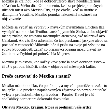
Mexiko je krajinou, kde sa dobrodružstvo stáva neoddeliteľnou
súčasťou každého dňa. Od momentu, keď sa prejdete po rušných
uliciach miest ako Mexico City, až po chvíle, keď sa stratíte v
džungli na Yucatáne, Mexiko ponúka nekonečné možnosti na
objavovanie.
Môžete sa vydať na výpravu k mayským pyramídam Chichen Itza,
vystúpiť na ikonickú Teotihuacanskú pyramídu Slnka, alebo objaviť
menej známe, no rovnako fascinujúce archeologické náleziská ako
Calakmul. Ak vás láka adrenalín, čo tak preskúmať jaskyne alebo sa
potápať v cenotoch? Milovníci hôr si prídu na svoje pri výstupe na
sopku Popocatépetl, zatiaľ čo priaznivci oceánu môžu plávať so
žralokmi veľrybími pri pobreží Isla Mujeres.
Mexiko je miestom, kde každý krok prináša nové dobrodružstvo –
či už v prírode, histórii, alebo v objavovaní miestnych kultúr.
Prečo cestovať do Mexika s nami?
Mexiko má toho toľko, čo ponúknuť, a my vám pomôžeme zažiť to
najlepšie. Od precízne naplánovaných zájazdov po nezabudnuteľné
výlety a profesionálneho sprievodcu – Paraiso Travel je váš
spoľahlivý partner pre dokonalú dovolenku.
Objavte Mexiko, krajinu, ktorá si podmaní vaše srdce!