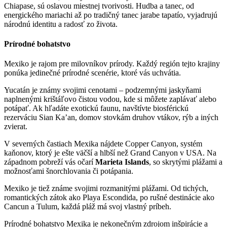
Chiapase, sú oslavou miestnej tvorivosti. Hudba a tanec, od
energického mariachi až po tradičný tanec jarabe tapatío, vyjadrujú
národnú identitu a radosť zo života.
Prírodné bohatstvo
Mexiko je rajom pre milovníkov prírody. Každý región tejto krajiny
ponúka jedinečné prírodné scenérie, ktoré vás uchvátia.
Yucatán je známy svojimi cenotami – podzemnými jaskyňami
naplnenými krištáľovo čistou vodou, kde si môžete zaplávať alebo
potápať. Ak hľadáte exotickú faunu, navštívte biosférickú
rezerváciu Sian Ka’an, domov stovkám druhov vtákov, rýb a iných
zvierat.
V severných častiach Mexika nájdete Copper Canyon, systém
kaňonov, ktorý je ešte väčší a hlbší než Grand Canyon v USA. Na
západnom pobreží vás očarí
Marieta Islands
, so skrytými plážami a
možnosťami šnorchlovania či potápania.
Mexiko je tiež známe svojimi rozmanitými plážami. Od tichých,
romantických zátok ako Playa Escondida, po rušné destinácie ako
Cancun a Tulum, každá pláž má svoj vlastný príbeh.
Prírodné bohatstvo Mexika je nekonečným zdrojom inšpirácie a