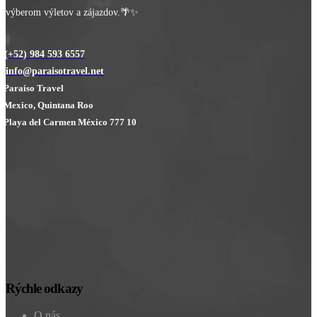
výberom výletov a zájazdov.🌴✨
(+52) 984 593 6557
info@paraisotravel.net
Paraiso Travel
Mexico, Quintana Roo
Playa del Carmen México 777 10
Rýchle odkazy
O nás