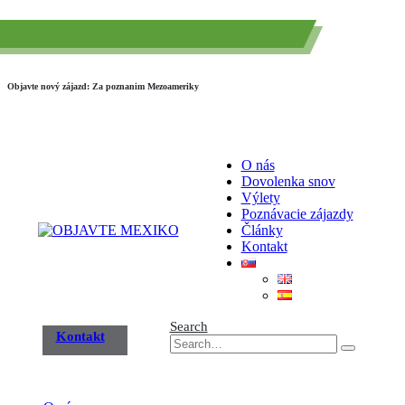
(+52) 984 593 6557
info@paraisotravel.net
Objavte nový zájazd: Za poznanim Mezoameriky
O nás
Dovolenka snov
Výlety
Poznávacie zájazdy
Články
Kontakt
Search
Kontakt