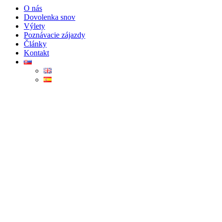
O nás
Dovolenka snov
Výlety
Poznávacie zájazdy
Články
Kontakt
Tajuplný Yucatán