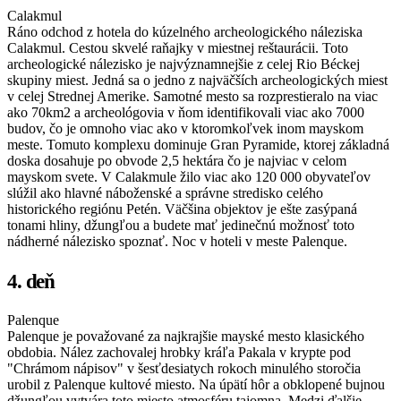
Calakmul
Ráno odchod z hotela do kúzelného archeologického náleziska
Calakmul. Cestou skvelé raňajky v miestnej reštaurácii. Toto
archeologické nálezisko je najvýznamnejšie z celej Rio Béckej
skupiny miest. Jedná sa o jedno z najväčších archeologických miest
v celej Strednej Amerike. Samotné mesto sa rozprestieralo na viac
ako 70km2 a archeológovia v ňom identifikovali viac ako 7000
budov, čo je omnoho viac ako v ktoromkoľvek inom mayskom
meste. Tomuto komplexu dominuje Gran Pyramide, ktorej základná
doska dosahuje po obvode 2,5 hektára čo je najviac v celom
mayskom svete. V Calakmule žilo viac ako 120 000 obyvateľov
slúžil ako hlavné náboženské a správne stredisko celého
historického regiónu Petén. Väčšina objektov je ešte zasýpaná
tonami hliny, džungľou a budete mať jedinečnú možnosť toto
nádherné nálezisko spoznať. Noc v hoteli v meste Palenque.
4. deň
Palenque
Palenque je považované za najkrajšie mayské mesto klasického
obdobia. Nález zachovalej hrobky kráľa Pakala v krypte pod
"Chrámom nápisov" v šesťdesiatych rokoch minulého storočia
urobil z Palenque kultové miesto. Na úpätí hôr a obklopené bujnou
džungľou vytvára toto miesto atmosféru tajomna. Medzi ďalšie