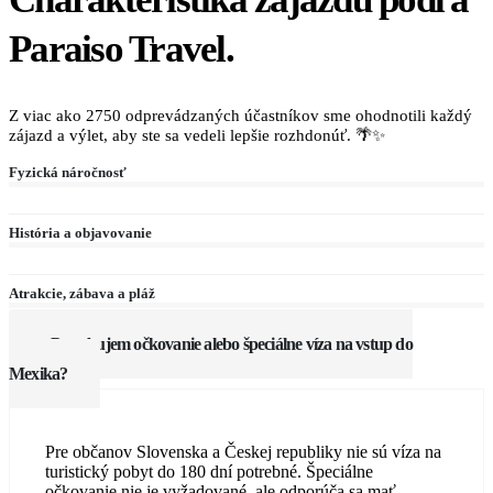
Paraiso Travel.
Z viac ako 2750 odprevádzaných účastníkov sme ohodnotili každý
zájazd a výlet, aby ste sa vedeli lepšie rozhdonúť. 🌴✨
Fyzická náročnosť
História a objavovanie
Atrakcie, zábava a pláž
Potrebujem očkovanie alebo špeciálne víza na vstup do
Mexika?
Pre občanov Slovenska a Českej republiky nie sú víza na
turistický pobyt do 180 dní potrebné. Špeciálne
očkovanie nie je vyžadované, ale odporúča sa mať