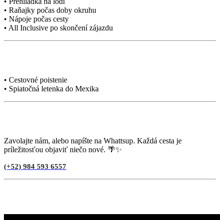
• Prehliadka na lodi
• Raňajky počas doby okruhu
• Nápoje počas cesty
• All Inclusive po skončení zájazdu
V cene nie je
• Cestovné poistenie
• Spiatočná letenka do Mexika
Potrebujete poradiť?
Zavolajte nám, alebo napíšte na Whattsup. Každá cesta je
príležitosťou objaviť niečo nové. 🌴✨
(+52) 984 593 6557
Video zo Zájazdu