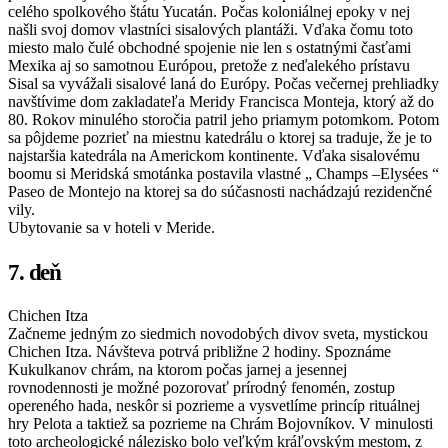
celého spolkového štátu Yucatán. Počas koloniálnej epoky v nej
našli svoj domov vlastníci sisalových plantáži. Vďaka čomu toto
miesto malo čulé obchodné spojenie nie len s ostatnými časťami
Mexika aj so samotnou Európou, pretože z neďalekého prístavu
Sisal sa vyvážali sisalové laná do Európy. Počas večernej prehliadky
navštívime dom zakladateľa Meridy Francisca Monteja, ktorý až do
80. Rokov minulého storočia patril jeho priamym potomkom. Potom
sa pôjdeme pozrieť na miestnu katedrálu o ktorej sa traduje, že je to
najstaršia katedrála na Americkom kontinente. Vďaka sisalovému
boomu si Meridská smotánka postavila vlastné „ Champs –Elysées “
Paseo de Montejo na ktorej sa do súčasnosti nachádzajú rezidenčné
vily.
Ubytovanie sa v hoteli v Meride.
7. deň
Chichen Itza
Začneme jedným zo siedmich novodobých divov sveta, mystickou
Chichen Itza. Návšteva potrvá približne 2 hodiny. Spoznáme
Kukulkanov chrám, na ktorom počas jarnej a jesennej
rovnodennosti je možné pozorovať prírodný fenomén, zostup
opereného hada, neskôr si pozrieme a vysvetlíme princíp rituálnej
hry Pelota a taktiež sa pozrieme na Chrám Bojovníkov. V minulosti
toto archeologické nálezisko bolo veľkým kráľovským mestom, z