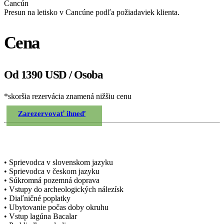
Cancún
Presun na letisko v Cancúne podľa požiadaviek klienta.
Cena
Od 1390 USD / Osoba
*skoršia rezervácia znamená nižšiu cenu
Zarezervovať ihneď
Zahrnuté v cene
• Sprievodca v slovenskom jazyku
• Sprievodca v českom jazyku
• Súkromná pozemná doprava
• Vstupy do archeologických nálezísk
• Diaľničné poplatky
• Ubytovanie počas doby okruhu
• Vstup lagúna Bacalar