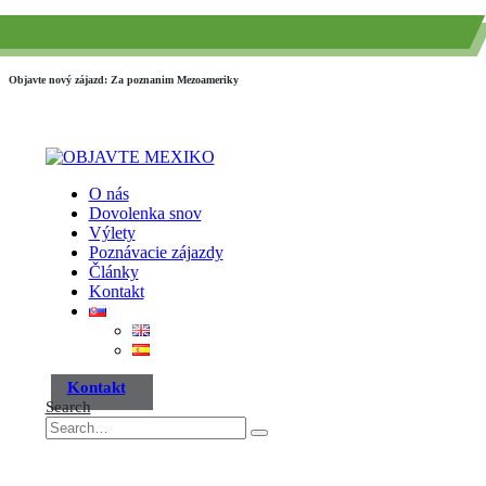
(+52) 984 593 6557
info@paraisotravel.net
Objavte nový zájazd: Za poznanim Mezoameriky
O nás
Dovolenka snov
Výlety
Poznávacie zájazdy
Články
Kontakt
Kontakt
Search