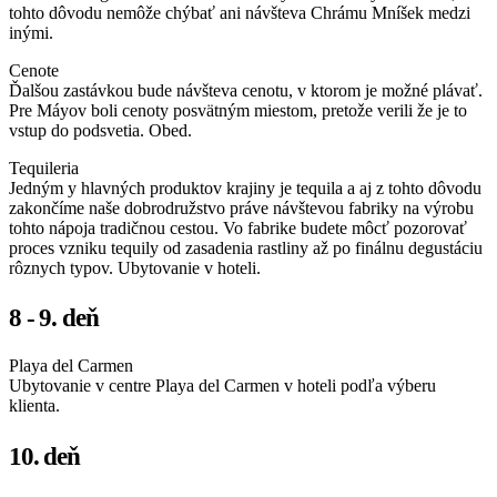
tohto dôvodu nemôže chýbať ani návšteva Chrámu Mníšek medzi
inými.
Cenote
Ďalšou zastávkou bude návšteva cenotu, v ktorom je možné plávať.
Pre Máyov boli cenoty posvätným miestom, pretože verili že je to
vstup do podsvetia. Obed.
Tequileria
Jedným y hlavných produktov krajiny je tequila a aj z tohto dôvodu
zakončíme naše dobrodružstvo práve návštevou fabriky na výrobu
tohto nápoja tradičnou cestou. Vo fabrike budete môcť pozorovať
proces vzniku tequily od zasadenia rastliny až po finálnu degustáciu
rôznych typov. Ubytovanie v hoteli.
8 - 9. deň
Playa del Carmen
Ubytovanie v centre Playa del Carmen v hoteli podľa výberu
klienta.
10. deň