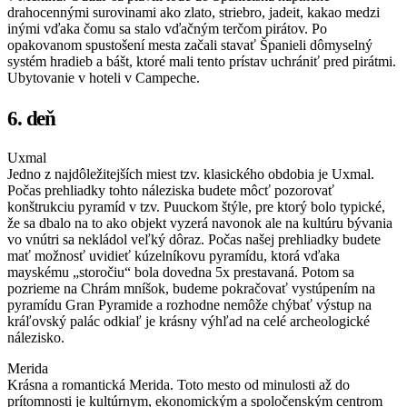
drahocennými surovinami ako zlato, striebro, jadeit, kakao medzi
inými vďaka čomu sa stalo vďačným terčom pirátov. Po
opakovanom spustošení mesta začali stavať Španieli dômyselný
systém hradieb a bášt, ktoré mali tento prístav uchrániť pred pirátmi.
Ubytovanie v hoteli v Campeche.
6. deň
Uxmal
Jedno z najdôležitejších miest tzv. klasického obdobia je Uxmal.
Počas prehliadky tohto náleziska budete môcť pozorovať
konštrukciu pyramíd v tzv. Puuckom štýle, pre ktorý bolo typické,
že sa dbalo na to ako objekt vyzerá navonok ale na kultúru bývania
vo vnútri sa nekládol veľký dôraz. Počas našej prehliadky budete
mať možnosť uvidieť kúzelníkovu pyramídu, ktorá vďaka
mayskému „storočiu“ bola dovedna 5x prestavaná. Potom sa
pozrieme na Chrám mníšok, budeme pokračovať vystúpením na
pyramídu Gran Pyramide a rozhodne nemôže chýbať výstup na
kráľovský palác odkiaľ je krásny výhľad na celé archeologické
nálezisko.
Merida
Krásna a romantická Merida. Toto mesto od minulosti až do
prítomnosti je kultúrnym, ekonomickým a spoločenským centrom