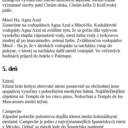
významné stavby patrí Chrám slnka, Chrám kríža či Kráľovský
palác.
Misol Ha, Agua Azul
Zastavíme na vodopádoch Agua Azul a Misol-Ha. Kaskádovité
vodopády Agua Azul sú zvláštne tým, že sa počas dňa vplyvom
vysokého stupňa vápenatosti vody, mení farba vody z tyrkysovo
modrej až po tmavomodro- zelenú farbu. Zvláštnosťou vodopádov
Misol – Ha je, že v útrobách vodopádu sa nachádza vstup do
jaskyne, v ktorej sa nachádza další menší vodopád. Vo večerných
hodinách príjazd do hotela v Palenque.
5. deň
Edzná
Edzná bolo kedysi obrovské mesto postavené na obchodnej trase
spajajúcej vysočiny s pobrežnými mestkými štátmi. Najdôležitejšími
objektmi sú: Templo de los cinco pisos, Nohochná a Templo de los
Mascarones medzi inými.
Campeche
Západné pobrežie polostrova dopĺňa klenot medzi koloniálnymi
mestami: Campeche je jedno z najvýznamnejších španielskych miest
v Mexiku. Odtiaľ sa plavili lode do Španielska naplnené