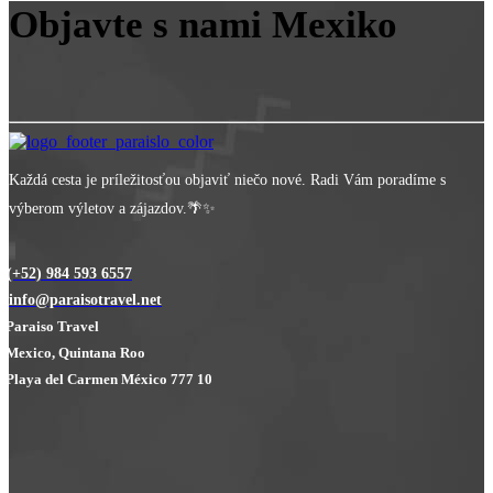
Objavte s nami Mexiko
Každá cesta je príležitosťou objaviť niečo nové. Radi Vám poradíme s
výberom výletov a zájazdov.🌴✨
(+52) 984 593 6557
info@paraisotravel.net
Paraiso Travel
Mexico, Quintana Roo
Playa del Carmen México 777 10