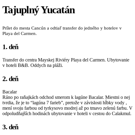
Tajuplný Yucatán
Prílet do mesta Cancún a odtiaľ transfer do jedného y hotelov v
Playa del Carmen.
1. deň
Transfer do centra Mayskej Riviéry Playa del Carmen. Ubytovanie
v hoteli B&B. Oddych na pláži.
2. deň
Bacalar
Ráno po raňajkách odchod smerom k lagúne Bacalar. Miestni o nej
tvrdia, že je to “lagúna 7 farieb”, pretože v závislosti hĺbky vody ,
mení svoju farbou od tyrkysovo modrej až po tmavo zelenú farbu. V
odpoludňajších hodinách ubytovanie v hoteli v cestou do Calakmul.
3. deň