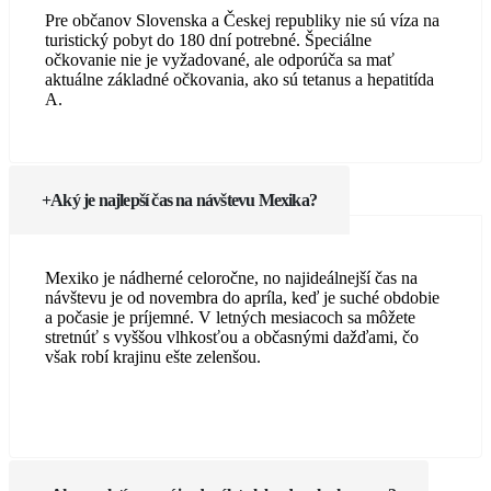
Pre občanov Slovenska a Českej republiky nie sú víza na
turistický pobyt do 180 dní potrebné. Špeciálne
očkovanie nie je vyžadované, ale odporúča sa mať
aktuálne základné očkovania, ako sú tetanus a hepatitída
A.
Aký je najlepší čas na návštevu Mexika?
Mexiko je nádherné celoročne, no najideálnejší čas na
návštevu je od novembra do apríla, keď je suché obdobie
a počasie je príjemné. V letných mesiacoch sa môžete
stretnúť s vyššou vlhkosťou a občasnými dažďami, čo
však robí krajinu ešte zelenšou.