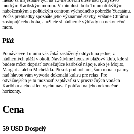
mesto sa majestátne týči na 12-metrovom útese nad tyrkysovo
modrým Karibským morom. V minulosti bolo Tulum dôležitým
náboženským a politickým centrom východného pobrežia Yucatánu.
Počas prehliadky spoznáte jeho významné stavby, vrátane Chrámu
zostupujúceho boha, a užijete si nádherné výhľady na nekonečné
more.
Pláž
Po návšteve Tulumu vás čaká zaslúžený oddych na jednej z
nádherných pláží v okolí. Navštívime luxusný plážový klub, kde si
budete môcť dopriať osviežujúce karibské nápoje, ako je Mojito,
Margarita alebo Micheláda. Piesok pod nohami, šum mora a palmy
nad hlavou vám vytvoria dokonalú kulisu pre relax. Pre
odvážnejších je tu možnosť zaplávať si v priezračných vodách
Karibiku alebo si len vychutnávať pohľad na jeho nekonečné
horizonty.
Cena
59 USD Dospelý