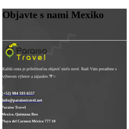
Objavte s nami Mexiko
Každá cesta je príležitosťou objaviť niečo nové. Radi Vám poradíme s
výberom výletov a zájazdov.🌴✨
(+52) 984 593 6557
info@paraisotravel.net
Paraiso Travel
Mexico, Quintana Roo
Playa del Carmen México 777 10