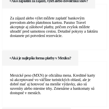
Ako zaplatím za zájazd, výlet alebo dovolenku snov?
Za zájazd alebo výlet môžete zaplatiť bankovým
prevodom alebo platobnou kartou. Paraiso Travel
akceptuje aj zálohové platby, pričom zvyšok môžete
uhradiť pred samotnou cestou. Detailné pokyny a faktúru
dostanete pri potvrdení rezervácie.
Aká je najlepšia forma platby v Mexiku?
Mexické peso (MXN) je oficiálna mena. Kreditné karty
sú akceptované vo väčšine turistických oblastí, ale je
dobré mať aj hotovosť na menšie výdavky, ako sú
suveníry alebo miestne trhy. Zmenárne a bankomaty sú
dostupné v mestách.