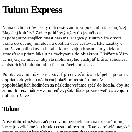
Tulum Express
Nemáte chuť stráviť celý deň cestovaním za poznaním fascinujúcej
Mayskej kultúry? Zažite poldňový výlet do jedného z
najfotografovanejších miest Mexika. Magický Tulum vám otvorí
bránu do dávnej minulosti a obohatí vaše cestovateľské zážitky o
množstvo jedinečných lokalít, ktoré svojou krásou a mystickou
atmosférou priam lákajú na zachytenie do objektívu. Ukážeme Vám
tie najkrajšie miesta, aby ste mohli naplno zachytiť krásu, atmosféru
a historickú hodnotu tohto fascinujúceho miesta.
Po objavovaní môžete relaxovať pri osviežujúcom kúpeli a potom si
dopriať oddych na nádhernej pláži pri meste Tulum. V
popoludňajších hodinách sa následne vrátime späť do hotela, aby ste
si mohli maximálne vychutnať zvyšok dňa a pokračovať vo svojom
dobrodružstve.
Tulum
Naše dobrodružstvo začneme v archeologickom nálezisku Tulum,
ktoré je vzdialené len krátku cestu od rezortu. Toto starobylé mayské