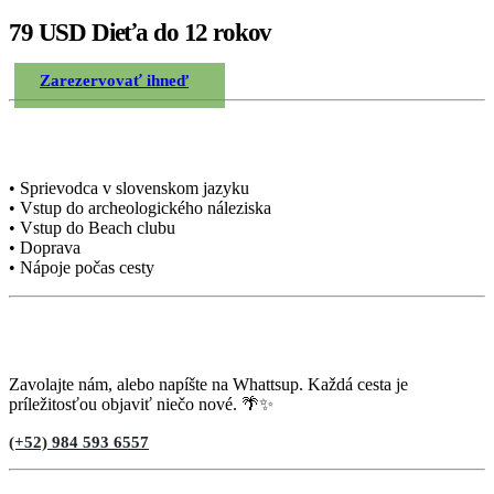
79 USD Dieťa do 12 rokov
Zarezervovať ihneď
Zahrnuté v cene
• Sprievodca v slovenskom jazyku
• Vstup do archeologického náleziska
• Vstup do Beach clubu
• Doprava
• Nápoje počas cesty
Potrebujete poradiť?
Zavolajte nám, alebo napíšte na Whattsup. Každá cesta je
príležitosťou objaviť niečo nové. 🌴✨
(+52) 984 593 6557