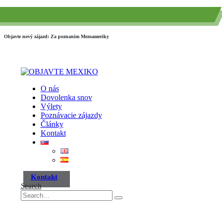
(+52) 984 593 6557
info@paraisotravel.net
Objavte nový zájazd: Za poznanim Mezoameriky
O nás
Dovolenka snov
Výlety
Poznávacie zájazdy
Články
Kontakt
Kontakt
Search