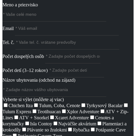
Meno a priezvisko
Email
Tel. č.
Počet dospelých osôb
Počet detí (3–12 rokov)
Názov ubytovania (odchod na zájazd)
Vyberte si výlet (môžete aj viac)
Chichen Itza
Tulum, Coba, Cenote
Tyrkysový Bacalar
Tulum Express
Teotihuacan
Xplor Adventure
ATV + Zip-
Lines
ATV + Snorkel
Xcaret Adventure
Cenotes a
korytnačky
Isla Contoy
Najväčšie akvárium
Plameniaci a
krokodíly
Plávanie so žralokmi
Rybačka
Potápanie Cave
Tour
Potápanie Cavern Tour