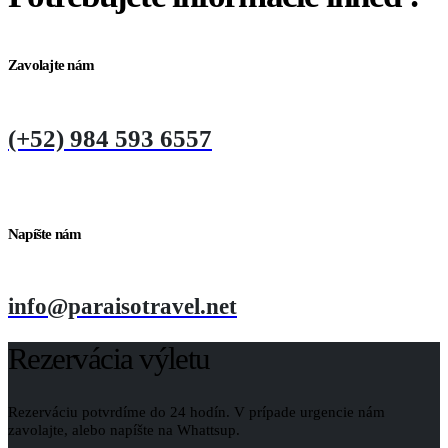
Zavolajte nám
(+52) 984 593 6557
Napíšte nám
info@paraisotravel.net
Rezervácia výletu
Rezerváciu potvrdíme do 24 hodín. V prípade urgencie nám
zavolajte, alebo napíšte na Whattsup.