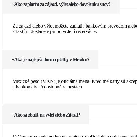
Ako zaplatím za zájazd, výlet alebo dovolenku snov?
Za zájazd alebo výlet môžete zaplatiť bankovým prevodom alebo
a faktúru dostanete pri potvrdení rezervácie.
Aká je najlepšia forma platby v Mexiku?
Mexické peso (MXN) je oficiálna mena. Kreditné karty sú akcept
a bankomaty sú dostupné v mestách.
Ako sa zbaliť na výlet alebo zájazd?
V Mexiku je teplé podnebie, preto si zbaľte ľahké oblečenie, po