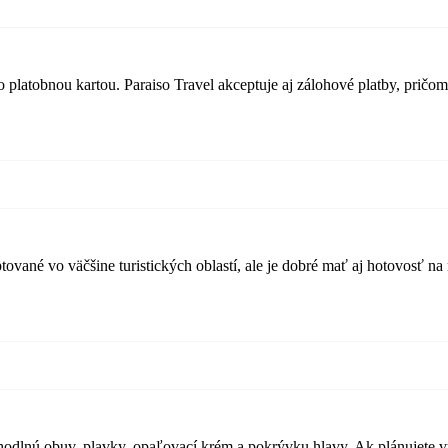
 platobnou kartou. Paraiso Travel akceptuje aj zálohové platby, prič
ované vo väčšine turistických oblastí, ale je dobré mať aj hotovosť n
hodlnú obuv, plavky, opaľovací krém a pokrývku hlavy. Ak plánujete vý