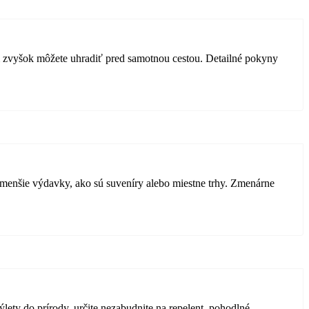
om zvyšok môžete uhradiť pred samotnou cestou. Detailné pokyny
a menšie výdavky, ako sú suveníry alebo miestne trhy. Zmenárne
lety do prírody, určite nezabudnite na repelent, pohodlné