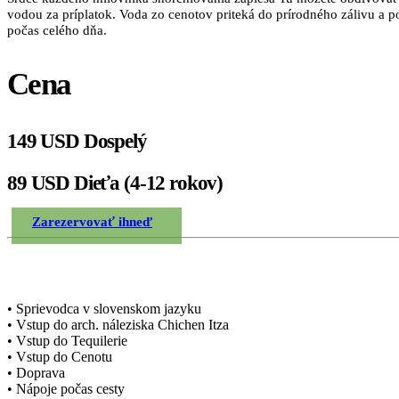
vodou za príplatok. Voda zo cenotov priteká do prírodného zálivu a 
počas celého dňa.
Cena
149 USD Dospelý
89 USD Dieťa (4-12 rokov)
Zarezervovať ihneď
Zahrnuté v cene
• Sprievodca v slovenskom jazyku
• Vstup do arch. náleziska Chichen Itza
• Vstup do Tequilerie
• Vstup do Cenotu
• Doprava
• Nápoje počas cesty