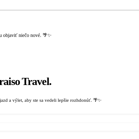
ou objaviť niečo nové. 🌴✨
aiso Travel.
zd a výlet, aby ste sa vedeli lepšie rozhdonúť. 🌴✨