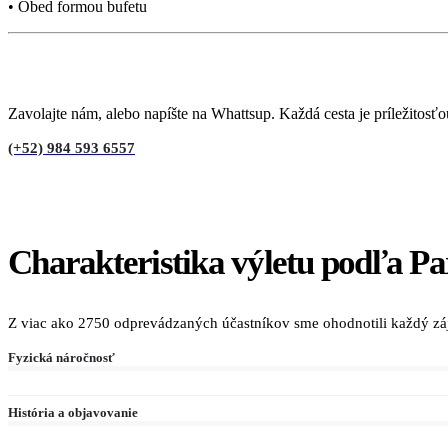
• Obed formou bufetu
Potrebujete poradiť?
Zavolajte nám, alebo napíšte na Whattsup. Každá cesta je príležitosť
(+52) 984 593 6557
Charakteristika výletu podľa Par
Z viac ako 2750 odprevádzaných účastníkov sme ohodnotili každý zája
Fyzická náročnosť
História a objavovanie