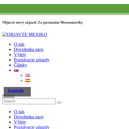
(+52) 984 593 6557
info@paraisotravel.net
Objavte nový zájazd: Za poznanim Mezoameriky
O nás
Dovolenka snov
Výlety
Poznávacie zájazdy
Články
Kontakt
Search
O nás
Dovolenka snov
Výlety
Poznávacie zájazdy