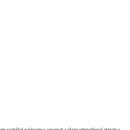
e vyskúšať potápanie v cenotoch a rôzne adrenalínové aktivity s