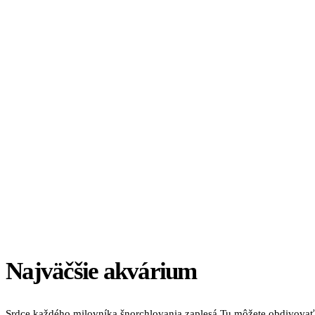
Najväčšie akvárium
Srdce každého milovníka šnorchlovania zaplesá Tu môžete obdivovať 