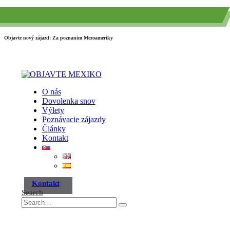
(+52) 984 593 6557
info@paraisotravel.net
Objavte nový zájazd: Za poznanim Mezoameriky
O nás
Dovolenka snov
Výlety
Poznávacie zájazdy
Články
Kontakt
Kontakt
Search