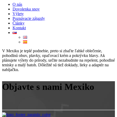
O nás
Dovolenka snov
Výlety
Poznávacie zájazdy
Články
Kontakt
V Mexiku je teplé podnebie, preto si zbaľte ľahké oblečenie,
pohodlnú obuv, plavky, opaľovací krém a pokrývku hlavy. Ak
plánujete výlety do prírody, určite nezabudnite na repelent, pohodlné
tenisky a malý batoh. Dôležité sú tiež doklady, lieky a adaptér na
nabíjačku.
Objavte s nami Mexiko