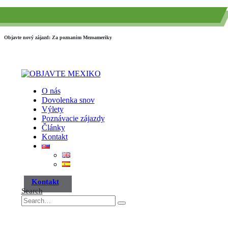
(+52) 984 593 6557
info@paraisotravel.net
Objavte nový zájazd: Za poznanim Mezoameriky
O nás
Dovolenka snov
Výlety
Poznávacie zájazdy
Články
Kontakt
Kontakt
Search