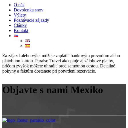
O nás
Dovolenka snov
Výlety
Poznávacie zájazdy
Články
Kontakt
Za zájazd alebo výlet môžete zaplatiť bankovým prevodom alebo
platobnou kartou. Paraiso Travel akceptuje aj zálohové platby,
pričom zvyšok môžete uhradiť pred samotnou cestou. Detailné
pokyny a faktúru dostanete pri potvrdení rezervácie.
Objavte s nami Mexiko