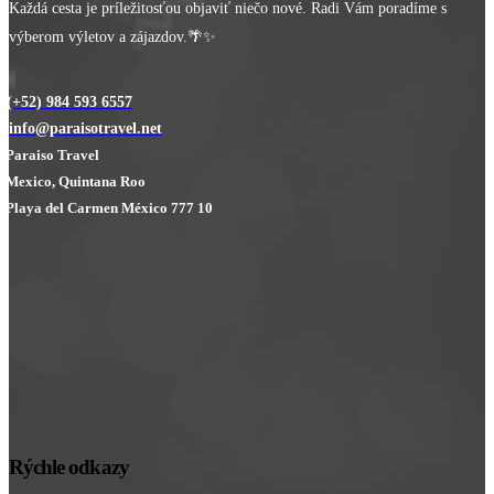
Každá cesta je príležitosťou objaviť niečo nové. Radi Vám poradíme s
výberom výletov a zájazdov.🌴✨
(+52) 984 593 6557
info@paraisotravel.net
Paraiso Travel
Mexico, Quintana Roo
Playa del Carmen México 777 10
Rýchle odkazy