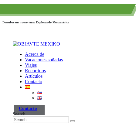
(+52) 984 593 6557
info@paraisotravel.net
Descubre un nuevo tour: Explorando Mesoamérica
Acerca de
Vacaciones soñadas
Viajes
Recorridos
Artículos
Contacto
Contacto
Search