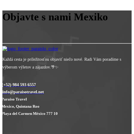
Objavte s nami Mexiko
Každá cesta je príležitosťou objaviť niečo nové. Radi Vám poradíme s
výberom výletov a zájazdov.🌴✨
(+52) 984 593 6557
info@paraisotravel.net
Paraiso Travel
Mexico, Quintana Roo
Playa del Carmen México 777 10