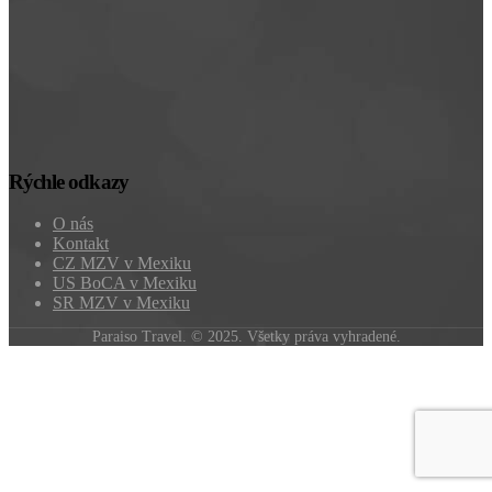
Rýchle odkazy
O nás
Kontakt
CZ MZV v Mexiku
US BoCA v Mexiku
SR MZV v Mexiku
Paraiso Travel. © 2025. Všetky práva vyhradené.