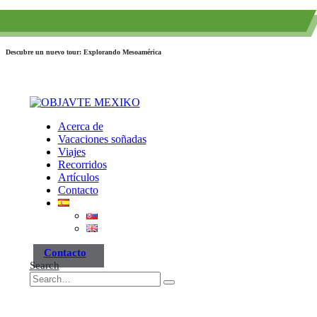
(+52) 984 593 6557
info@paraisotravel.net
Descubre un nuevo tour: Explorando Mesoamérica
Acerca de
Vacaciones soñadas
Viajes
Recorridos
Artículos
Contacto
Contacto
Search