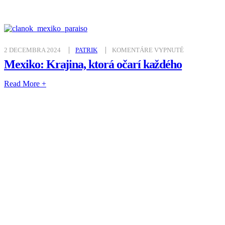
NA
2 DECEMBRA 2024
PATRIK
KOMENTÁRE VYPNUTÉ
MEXIKO:
KRAJINA,
Mexiko: Krajina, ktorá očarí každého
KTORÁ
OČARÍ
KAŽDÉHO
Read More +